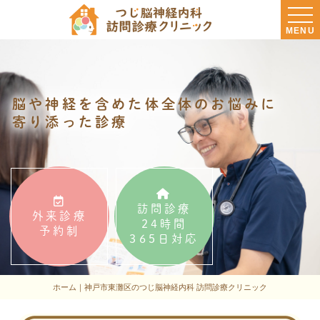
MENU
脳や神経を含めた体全体のお悩みに
寄り添った診療
訪問診療
外来診療
24時間
予約制
365日対応
ホーム｜神戸市東灘区のつじ脳神経内科 訪問診療クリニック