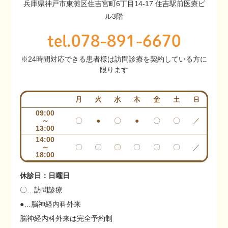
兵庫県神戸市東灘区住吉宮町6丁目14‐17 住吉駅前医療ビ
ル3階
tel.078-891-6670
※24時間対応できる患者様は訪問診療を契約している方に
限ります
月
火
水
木
金
土
日
09:00
～
〇
●
〇
●
〇
〇
／
13:00
14:00
～
〇
〇
〇
〇
〇
〇
／
18:00
休診日：日曜日
〇…訪問診療
●…脳神経内科外来
脳神経内科外来は完全予約制