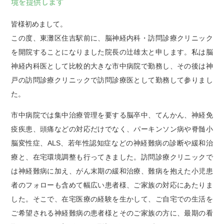
境を提供します
皆様初めまして。
この度、東灘区住吉駅前に、脳神経内科・訪問診療クリニック
を開院することになりました院長の辻雄太と申します。私は脳
神経内科医として比較的大きな市中病院で勤務し、その後は神
戸の訪問診療クリニックで訪問診療医として勤務して参りまし
た。
市中病院では集中治療管理を要する脳卒中、てんかん、神経免
疫疾患、頭痛などの対応だけでなく、パーキンソン病や脊髄小
脳変性症、ALS、若年性認知症などの神経難病の診断や緩和治
療と、在宅環境調整も行ってきました。訪問診療クリニックで
は神経難病に加え、がん末期の緩和治療、難病を抱えた小児患
者のフォローも含めて幅広い患者様、ご家族の対応にあたりま
した。そこで、在宅医療の経験を生かして、ご自宅での生活を
ご希望される神経難病の患者様とそのご家族の方に、最期の看