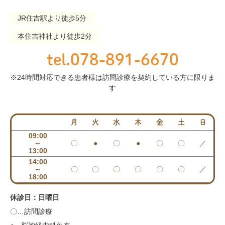
JR住吉駅より徒歩5分
本住吉神社より徒歩2分
tel.078-891-6670
※24時間対応できる患者様は訪問診療を契約している方に限りま
す
月
火
水
木
金
土
日
09:00
～
〇
●
〇
●
〇
〇
／
13:00
14:00
～
〇
〇
〇
〇
〇
〇
／
18:00
休診日：日曜日
〇…訪問診療